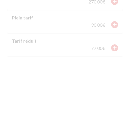
add
270,00€
Plein tarif
add
90,00€
Tarif réduit
add
77,00€